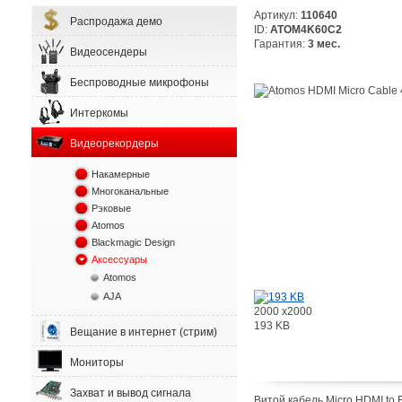
Артикул:
110640
Распродажа демо
ID:
ATOM4K60C2
Гарантия:
3 мес.
Видеосендеры
Беспроводные микрофоны
Интеркомы
Видеорекордеры
Накамерные
Многоканальные
Рэковые
Atomos
Blackmagic Design
Аксессуары
Atomos
AJA
2000 x2000
193 KB
Вещание в интернет (стрим)
Мониторы
Захват и вывод сигнала
Витой кабель Micro HDMI to 