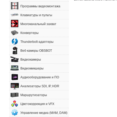
Программы видеомонтажа
Клавиатуры и пульты
Многоканальный захват
Конвертеры
Thunderbolt-адаптеры
Веб-камеры OBSBOT
Видеокамеры
Видеомикшеры
Аудиооборудование и ПО
Анализаторы SDI, IP, HDR
Маршрутизаторы
Цветокоррекция и VFX
Управление медиа (MAM, DAM)