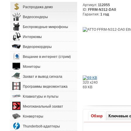
Артикул:
112055
Распродажа демо
ID:
FFRM-N312-DA0
Гарантия:
1 год
Видеосендеры
Беспроводные микрофоны
Интеркомы
Видеорекордеры
Вещание в интернет (стрим)
Мониторы
Захват и вывод сигнала
320 x240
Программы видеомонтажа
69 KB
Клавиатуры и пульты
Многоканальный захват
Обзор
Ключевые о
Конвертеры
Thunderbolt-адаптеры