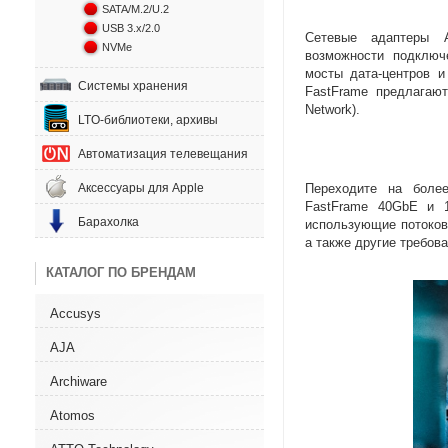
SATA/M.2/U.2
USB 3.x/2.0
Сетевые адаптеры 
NVMe
возможности подключ
мосты
дата-центров
и 
Системы хранения
FastFrame предлагаю
Network).
LTO-библиотеки, архивы
Автоматизация телевещания
Аксессуары для Apple
Переходите на боле
FastFrame 40GbE и 
Барахолка
использующие потоко
а также другие требо
КАТАЛОГ ПО БРЕНДАМ
Accusys
AJA
Archiware
Atomos