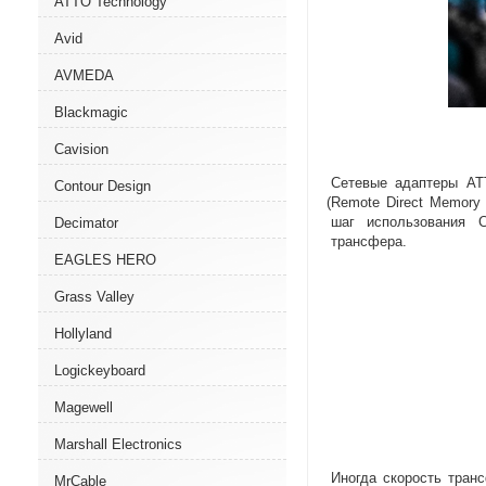
ATTO Technology
Avid
AVMEDA
Blackmagic
Cavision
Сетевые адаптеры AT
Contour Design
(
Remote Direct Memory
шаг использования 
Decimator
трансфера.
EAGLES HERO
Grass Valley
Hollyland
Logickeyboard
Magewell
Marshall Electronics
Иногда скорость тран
MrCable