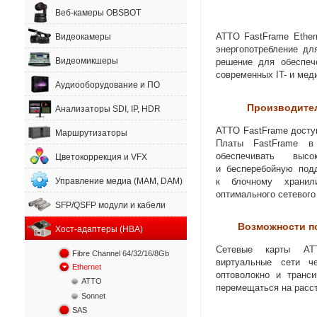
Веб-камеры OBSBOT
ATTO FastFrame Ether
Видеокамеры
энергопотребление дл
Видеомикшеры
решение для обеспеч
современных IT- и мед
Аудиооборудование и ПО
Производител
Анализаторы SDI, IP, HDR
ATTO FastFrame досту
Маршрутизаторы
Платы FastFrame в
обеспечивать высо
Цветокоррекция и VFX
и бесперебойную под
к блочному хранил
Управление медиа (MAM, DAM)
оптимального сетевого
SFP/QSFP модули и кабели
Возможности п
Хост-адаптеры (HBA)
Сетевые карты ATT
Fibre Channel 64/32/16/8Gb
виртуальные сети 
Ethernet
оптоволокно и транси
ATTO
перемещаться на расст
Sonnet
SAS