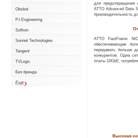
для предотвращения 
ATTO Advanced Data S
Obsbot
производительность дл
P.I.Engineering
О
Softron
ATTO FastFrame NI
Sonnet Technologies
обеспечивающие бол
передавать больше д
Tangent
конкурентов. Одна се
платы 10GbE
,
потребля
TVLogic
Без бренда
Еще
Высокая со