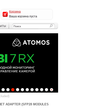
Корзина
Ваша корзина пуста
АКТЫ
4
5
6
7
8
9
10
11
12
13
cluded)
NET ADAPTER (SFP28 MODULES