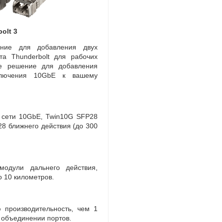
olt 3
ение для добавления двух
а Thunderbolt для рабочих
е решение для добавления
дключения 10GbE к вашему
 сети 10GbE
,
Twin10G SFP28
28 ближнего действия
(
до 300
модули дальнего действия
,
о 10 километров.
 производительность
,
чем 1
 объединении портов.