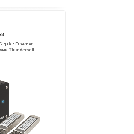
28
igabit Ethernet
ами Thunderbolt