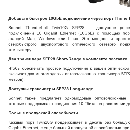
Добавьте быстрое 10GbE подключение через порт Thunerb
Sonnet Thunderbolt Twin10G SFP28 — доступное реш
подключений 10 Gigabit Ethernet
(
10GbE) с помощью порт
станций Mac
,
Windows или Linux. Это мощное и просто
сверхбыстрого двухпортового оптического сетевого по
компьютеру.
Два трансивера SFP28
Short-Range
в комплекте поставки
Чтобы обеспечить простое подключение к вашей оптической
включает два многомодовых оптоволоконных трансивера SFP
метров).
Доступны трансиверы SFP28 Long-range
Sonnet также предлагает одномодовые оптоволоконные 
которые поддерживают соединения 10 Гбит/с на расстоянии д
Больше пропускной способности
Каждый порт Twin10G поддерживает в десять раз большую
Gigabit Ethernet
,
с еще большей пропускной способностью при