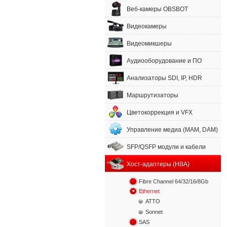
Веб-камеры OBSBOT
Видеокамеры
Видеомикшеры
Аудиооборудование и ПО
Анализаторы SDI, IP, HDR
Маршрутизаторы
Цветокоррекция и VFX
Управление медиа (MAM, DAM)
SFP/QSFP модули и кабели
Хост-адаптеры (HBA)
Fibre Channel 64/32/16/8Gb
Ethernet
ATTO
Sonnet
SAS