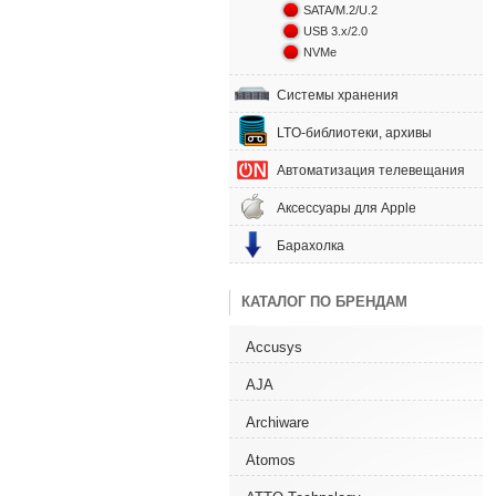
SATA/M.2/U.2
USB 3.x/2.0
NVMe
Системы хранения
LTO-библиотеки, архивы
Автоматизация телевещания
Аксессуары для Apple
Барахолка
КАТАЛОГ ПО БРЕНДАМ
Accusys
AJA
Archiware
Atomos