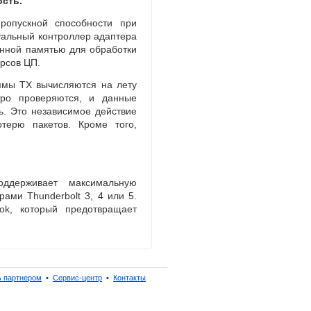
сть.
ропускной способности при
уальный контроллер адаптера
енной памятью для обработки
рсов ЦП.
ммы TX вычисляются на лету
ро проверяются
,
и данные
. Это независимое действие
терю пакетов. Кроме того
,
оддерживает максимальную
рами Thunderbolt 3
,
4 или 5.
ok
,
который предотвращает
ь партнером
▪
Сервис-центр
▪
Контакты