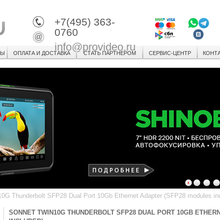
+7(495) 363-
0760
info@provideo.ru
СЫ
ОПЛАТА И ДОСТАВКА
СТАТЬ ПАРТНЕРОМ
СЕРВИС-ЦЕНТР
КОНТ
1
2
3
0G Thunderbolt SFP28 Dual Port 10Gb Ethernet Adapter (SFP28 modules in
SONNET TWIN10G THUNDERBOLT SFP28 DUAL PORT 10GB ETHER