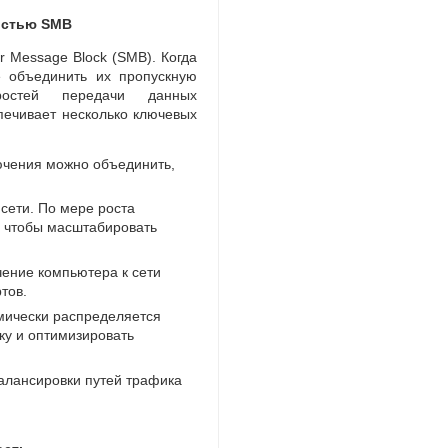
остью SMB
r Message Block
(
SMB). Когда
 объединить их пропускную
ростей передачи данных
печивает несколько ключевых
ючения можно объединить
,
сети. По мере роста
,
чтобы масштабировать
ение компьютера к сети
тов.
мически распределяется
ку и оптимизировать
алансировки путей трафика