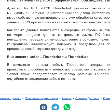
Интеллектуальная работа. Эффективная производительно
Адаптер Twin10G SFP28 Thunderbolt достигает высокой п
минимальной нагрузке на центральный процессор. Интеллект
имеет собственную внутреннюю систему обработки со встро
данных TX/RX при использовании небольшого количества ресу
Как только данные появляются в очередях
,
контрольные су
по мере передачи данных; контрольные суммы RX быст
немедленно передаются непосредственно в основную память
контроллера минимизирует задержку и предотвращает по
процессор освобождается для других задач.
В комплекте кабель Thunderbolt и ThunderLok
В комплекте поставки кабель Thunderbolt
,
который п
пропускную способность и полностью совместим с компьюте
Sonnet также предоставляет фиксатор разъема ThunderL
случайное отсоединение кабеля из порта.
ональных данных
▪
Политика возврата товара
▪
Анонсы
▪
Оплата и Доставка
▪
Стат