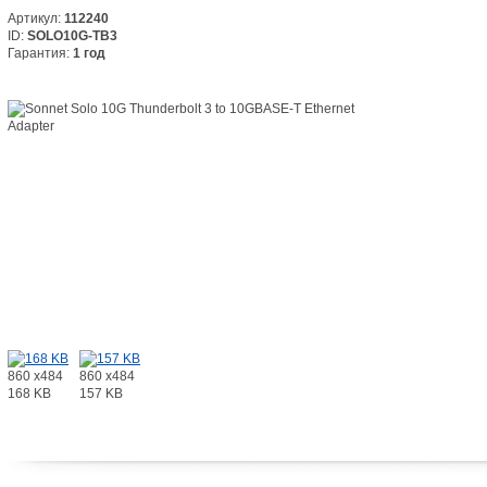
Артикул:
112240
ID:
SOLO10G-TB3
Гарантия:
1 год
860 x484
860 x484
168 KB
157 KB