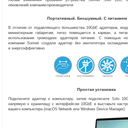
обновлений
компании-производителя
.
Портативный. Бесшумный. С питанием
В отличие от подавляющего большинства 10GbE адаптеров
,
мод
миниатюрным габаритам
,
легко помещается в карман
,
а пита
использование громоздких адаптеров питания. С помощью но
компании Sonnet создали адаптер без вентилятора охлаждени
и энергоэффективно.
Простая установка
Подключите адаптер к компьютеру
,
затем подключите Solo 10
напрямую к хранилищу с интерфейсом 10GbE и выставьте настро
вашего компьютера
(
macOS Network или Windows Device Manager).