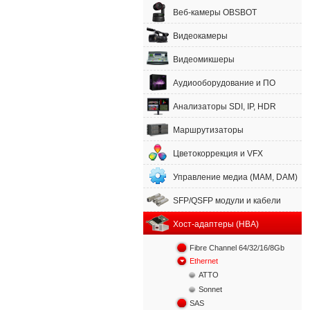
Веб-камеры OBSBOT
Видеокамеры
Видеомикшеры
Аудиооборудование и ПО
Анализаторы SDI, IP, HDR
Маршрутизаторы
Цветокоррекция и VFX
Управление медиа (MAM, DAM)
SFP/QSFP модули и кабели
Хост-адаптеры (HBA)
Fibre Channel 64/32/16/8Gb
Ethernet
ATTO
Sonnet
SAS