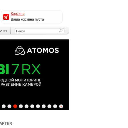
Корзина
Ваша корзина пуста
АКТЫ
4
5
6
7
8
9
10
11
12
13
DAPTER