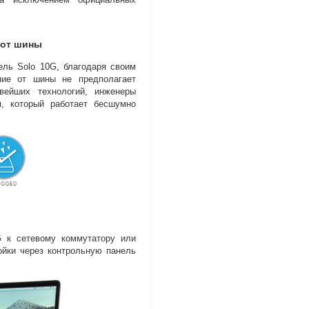
 от шины
ель Solo 10G
,
благодаря своим
ние от шины не предполагает
вейших технологий
,
инженеры
я
,
который работает бесшумно
G к сетевому коммутатору или
йки через контрольную панель