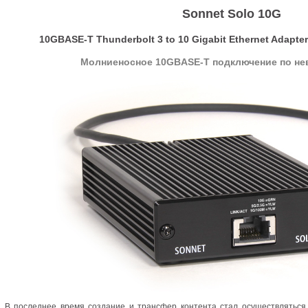
Sonnet Solo 10G
10GBASE-T Thunderbolt 3 to 10 Gigabit Ethernet Adapt
Молниеносное 10GBASE-T подключение по не
В последнее время создание и трансфер контента стал осуществлятьс