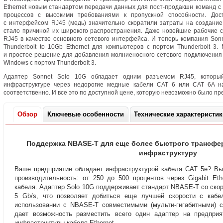
Ethernet новым стандартом передачи данных для
пост-продакшн
команд с
процессов с высокими требованиями к пропускной способности. Дос
с интерфейсом RJ45
(
медь) значительно скоратили затраты на создани
стало причиной их широкого распространения. Даже новейшие рабочие 
RJ45 в качестве основного сетевого интерфейса. И теперь компания Son
Thunderbolt to 10Gb Ethernet для компьютеров с портом Thunderbolt 
и простое решение для добавления молниеносного сетевого подключени
Windows с портом Thunderbolt 3.
Адаптер Sonnet Solo 10G обладает одним разъемом RJ45
,
которы
инфраструктуре через недорогие медные кабели CAT 6 или CAT 6A н
соответственно. И все это по доступной цене
,
которую невозможно было пре
Обзор
Ключевые особенности
Технические характеристи
Поддержка
NBASE-T
для еще более быстрого трансфе
инфраструктуру
Ваше предприятие обладает инфраструктурой кабеля CAT 5e?
Вы
производительность: от 250 до 500 процентов через Gigabit Eth
кабеля. Адаптер Solo 10G поддерживает стандарт
NBASE-T
со скор
5 Gb/s
,
что позволяет добиться еще лучшей скорости с каб
использовании
с NBASE-T
совместимыми
(
мульти-гигабитными) 
дает возможность разместить всего один адаптер на предприя
инфраструктуры кабеля Ethernet.