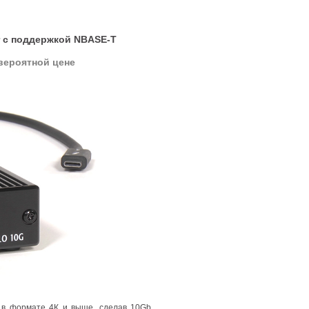
er с поддержкой NBASE-T
вероятной цене
я в формате 4К и выше
,
сделав 10Gb