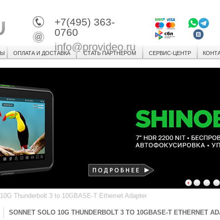
+7(495) 363-
0760
info@provideo.ru
СЫ
ОПЛАТА И ДОСТАВКА
СТАТЬ ПАРТНЕРОМ
СЕРВИС-ЦЕНТР
КОНТ
1
2
3
10G Thunderbolt 3 to 10GBASE-T Ethernet Adapter
SONNET SOLO 10G THUNDERBOLT 3 TO 10GBASE-T ETHERNET A