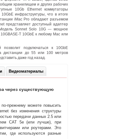
 общим хранилищем и других рабочих
тупные 10Gb Ethernet коммутаторы
е 10GbE инфраструктуры
,
что в итоге
станции iMac Pro обладают разъемом
net представляет доступный адаптер
3. Модель Sonnet Solo 10G — мощное
я 10GBASE-T 10GbE к любому Mac или
й позволит подключаться к 10GbE
а дистанции до 55 или 100 метров
дставить даже год назад.
ки
Видеоматериалы
ра через существующую
 по-прежнему
можете повысить
ernet без изменения структуры
остью передачи данных 2.5 или
елем CAT 5e
(
или лучше), при
свитчерами или роутерами. Это
тии
,
где используются разные