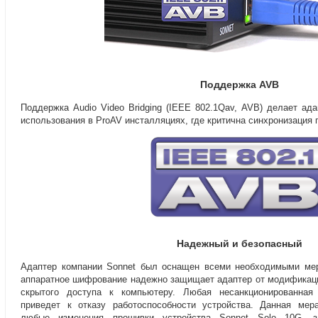
Поддержка AVB
Поддержка Audio Video Bridging
(
IEEE 802.1Qav
,
AVB) делает ад
использования в ProAV инсталляциях
,
где критична синхронизация 
Надежный и безопасный
Адаптер компании Sonnet был оснащен всеми необходимыми мер
аппаратное шифрование надежно защищает адаптер от модификац
скрытого доступа к компьютеру. Любая несанкционированная
приведет к отказу работоспособности устройства. Данная мер
любые изменения прошивки устройства Sonnet Solo 10G
,