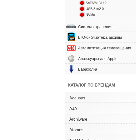
SATA/M.2/U.2
USB 3.x/2.0
NVMe
Системы хранения
LTO-библиотеки, архивы
Автоматизация телевещания
Аксессуары для Apple
Барахолка
КАТАЛОГ ПО БРЕНДАМ
Accusys
AJA
Archiware
Atomos