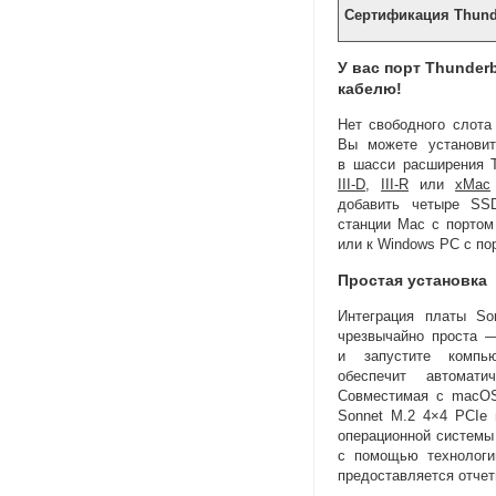
Сертификация Thund
У вас порт Thunder
кабелю!
Нет свободного слота
Вы можете установит
в шасси расширения
III-D
,
III-R
или
xMac
добавить четыре
SSD
станции Mac с портом 
или к Windows PC с пор
Простая установка
Интеграция платы So
чрезвычайно проста 
и запустите ком
обеспечит автомати
Совместимая с macOS
Sonnet M.2 4×4 PCIe
операционной системы
с помощью технологи
предоставляется отчет