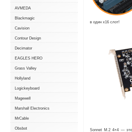
AVMEDA
Blackmagic
в один х16 слот!
Cavision
Contour Design
Decimator
EAGLES HERO
Grass Valley
Hollyland
Logickeyboard
Magewell
Marshall Electronics
MrCable
Obsbot
Sonnet M.2 4×4 — это