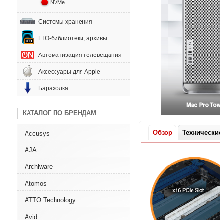
NVMe
Системы хранения
LTO-библиотеки, архивы
Автоматизация телевещания
Аксессуары для Apple
Барахолка
КАТАЛОГ ПО БРЕНДАМ
Обзор
Технически
Accusys
AJA
Archiware
Atomos
ATTO Technology
Avid