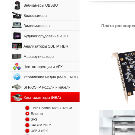
Веб-камеры OBSBOT
Видеокамеры
Плата расширен
Видеомикшеры
Аудиооборудование и ПО
Анализаторы SDI, IP, HDR
Маршрутизаторы
Цветокоррекция и VFX
Управление медиа (MAM, DAM)
SFP/QSFP модули и кабели
Хост-адаптеры (HBA)
Fibre Channel 64/32/16/8Gb
Ethernet
SAS
SATA/M.2/U.2
USB 3.x/2.0