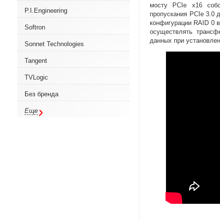
мосту PCIe x16 собс
P.I.Engineering
пропускания PCIe 3.0 
конфигурации RAID 0 в
Softron
осуществлять трансф
данных при установле
Sonnet Technologies
Tangent
TVLogic
Без бренда
Еще