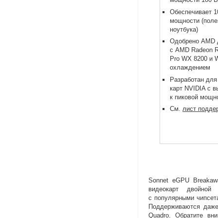
Обеспечивает 1
мощности
(
поле
ноутбука)
Одобрено AMD 
с AMD Radeon R
Pro WX 8200 и 
охлаждением
Разработан для
карт NVIDIA с 
к пиковой мощн
См.
лист подд
Sonnet eGPU Breakaw
видеокарт двойно
с популярными чипсет
Поддерживаются даже
Quadro. Обратите вни