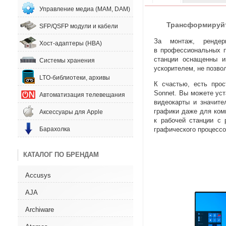
Управление медиа (MAM, DAM)
Трансформируй
SFP/QSFP модули и кабели
За монтаж
,
рендер
Хост-адаптеры (HBA)
в профессиональных п
станции оснащенны и
Системы хранения
ускорителем
,
не позво
LTO-библиотеки, архивы
К счастью
,
есть про
Sonnet. Вы можете ус
Автоматизация телевещания
видеокарты и значите
графики даже для ком
Аксессуары для Apple
к рабочей станции с 
графического процесс
Барахолка
КАТАЛОГ ПО БРЕНДАМ
Accusys
AJA
Archiware