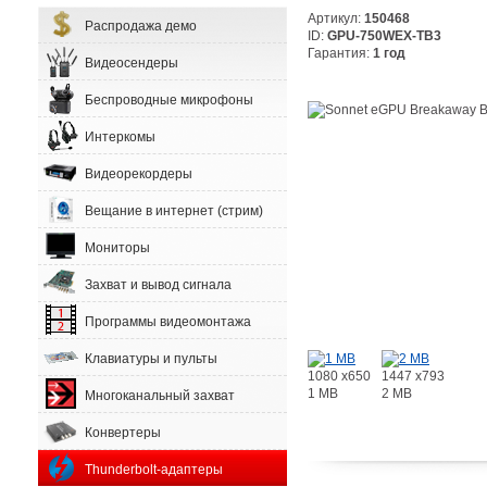
Артикул:
150468
Распродажа демо
ID:
GPU-750WEX-TB3
Гарантия:
1 год
Видеосендеры
Беспроводные микрофоны
Интеркомы
Видеорекордеры
Вещание в интернет (стрим)
Мониторы
Захват и вывод сигнала
Программы видеомонтажа
Клавиатуры и пульты
1080 x650
1447 x793
1 MB
2 MB
Многоканальный захват
Конвертеры
Thunderbolt-адаптеры