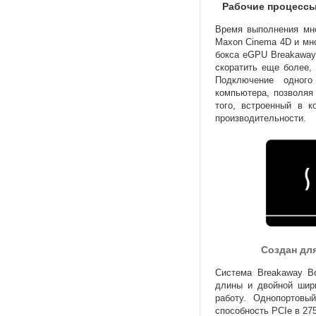
Рабочие процессы
Время выполнения мно
Maxon Cinema 4D и мн
бокса eGPU Breakaway
скоратить еще более
,
Подключение одног
компьютера
,
позволяя
того
,
встроенный в к
производительности.
Создан дл
Система Breakaway B
длины и двойной шир
работу. Однопортовы
способность PCIe в 27