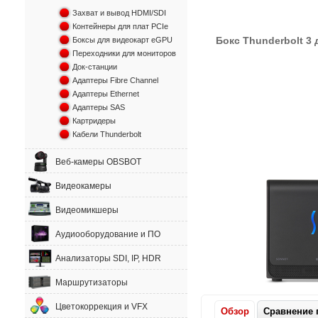
Захват и вывод HDMI/SDI
Контейнеры для плат PCIe
Бокс Thunderbolt 3
Боксы для видеокарт eGPU
Переходники для мониторов
Док-станции
Адаптеры Fibre Channel
Адаптеры Ethernet
Адаптеры SAS
Картридеры
Кабели Thunderbolt
Веб-камеры OBSBOT
Видеокамеры
Видеомикшеры
Аудиооборудование и ПО
Анализаторы SDI, IP, HDR
Маршрутизаторы
Цветокоррекция и VFX
Обзор
Сравнение 