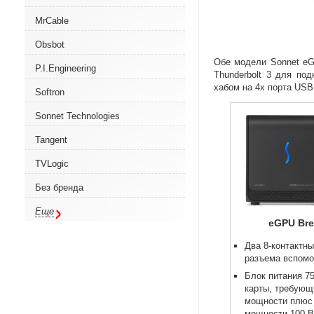
MrCable
Obsbot
Обе модели Sonnet eG
P.I.Engineering
Thunderbolt 3 для по
хабом на 4х порта USB 
Softron
Sonnet Technologies
Tangent
TVLogic
Без бренда
Еще
eGPU Bre
Два 8-контактн
разъема вспомо
Блок питания 7
карты
,
требующи
мощности плюс 
мощности 100 В