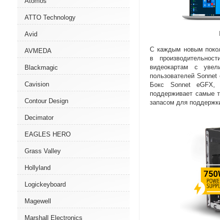
Atomos
ATTO Technology
Avid
С каждым новым покол
AVMEDA
в производительнос
видеокартам с увел
Blackmagic
пользователей Sonnet 
Cavision
Бокс Sonnet eGFX
,
поддерживает самые т
Contour Design
запасом для поддержк
Decimator
EAGLES HERO
Grass Valley
Hollyland
Logickeyboard
Magewell
Marshall Electronics