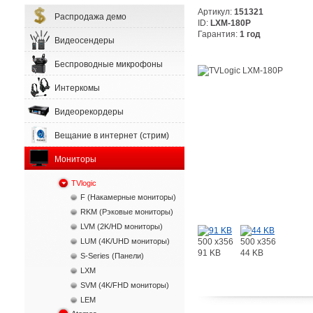
Артикул:
151321
Распродажа демо
ID:
LXM-180P
Гарантия:
1 год
Видеосендеры
Беспроводные микрофоны
Интеркомы
Видеорекордеры
Вещание в интернет (стрим)
Мониторы
TVlogic
F (Накамерные мониторы)
RKM (Рэковые мониторы)
LVM (2K/HD мониторы)
500 x356
500 x356
LUM (4K/UHD мониторы)
91 KB
44 KB
S-Series (Панели)
LXM
SVM (4K/FHD мониторы)
LEM