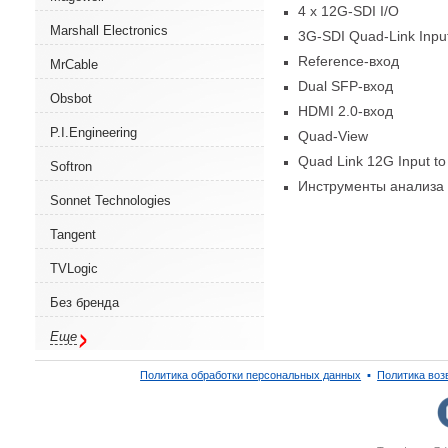
4 x 12G-SDI I/O
Marshall Electronics
3G-SDI
Quad-Link
Inpu
Reference-вход
MrCable
Dual SFP-вход
Obsbot
HDMI 2.0-вход
P.I.Engineering
Quad-View
Quad Link 12G Input to
Softron
Инструменты анализа 
Sonnet Technologies
Tangent
TVLogic
Без бренда
Еще
Политика обработки персональных данных
▪
Политика воз