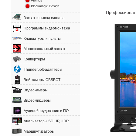
Atomos
Blackmagic Design
Профессиона
Захват и вывод сигнала
Программы видеомонтажа
Клавиатуры и пульты
Многоканальный захват
Конвертеры
Thunderbolt-адаптеры
Веб-камеры OBSBOT
Видеокамеры
Видеомикшеры
Аудиооборудование и ПО
Анализаторы SDI, IP, HDR
Маршрутизаторы