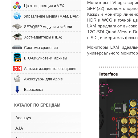
Мониторы TVLogic сери
Цветокоррекция и VFX
SFP
(
x2), входом опорн
Каждый монитор линей
Управление медиа (MAM, DAM)
HDR и WCG и точной цв
LXM предлагают высоко
SFP/QSFP модули и кабели
12G-SDI
Quad-View
и Du
в SDI
,
измеритель фазы 
Хост-адаптеры (HBA)
Мониторы LXM идеальн
Системы хранения
универсального монитори
LTO-библиотеки, архивы
Автоматизация телевещания
Аксессуары для Apple
Барахолка
КАТАЛОГ ПО БРЕНДАМ
Accusys
AJA