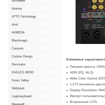
Archiware
Atomos
ATTO Technology
Avid
AVMEDA
Blackmagic
Cavision
Contour Design
Ключевые характерист
Decimator
Пиковая яркость 1000
HDR
(
PQ
,
HLG)
EAGLES HERO
Wide Color Gamut
(
DCI
Grass Valley
1.073 миллиона цвето
Hollyland
Display Resolution 38
Импорт пользовательс
Logickeyboard
Встроенные LUTs
Magewell