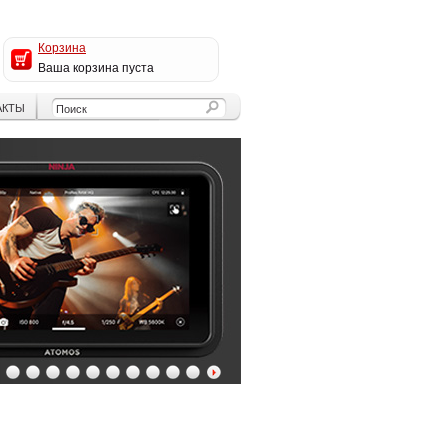
Корзина
Ваша корзина пуста
АКТЫ
4
5
6
7
8
9
10
11
12
13