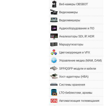
Веб-камеры OBSBOT
Видеокамеры
Видеомикшеры
Аудиооборудование и ПО
Анализаторы SDI, IP, HDR
Маршрутизаторы
Цветокоррекция и VFX
Управление медиа (MAM, DAM)
SFP/QSFP модули и кабели
Хост-адаптеры (HBA)
Системы хранения
LTO-библиотеки, архивы
Автоматизация телевещания