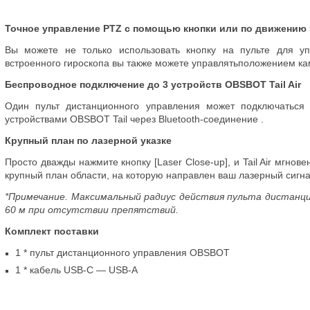
Точное управление PTZ с помощью кнопки или по движению 
Вы можете не только использовать кнопку на пульте для у
встроенного гироскопа вы также можете управлятьположением к
Беспроводное подключение до 3 устройств OBSBOT Tail Air
Один пульт дистанционного управления может подключаться
устройствами OBSBOT Tail через
Bluetooth-соединение
.
Крупный план по лазерной указке
Просто дважды нажмите кнопку [Laser Close-up], и Tail Air мгнов
крупный план области
,
на которую направлен ваш лазерный сигна
*Примечание. Максимальный радиус действия пульта дистанц
60 м при отсутствии препятствий.
Комплект поставки
1 * пульт дистанционного управления OBSBOT
1 * кабель
USB-C
— USB-A