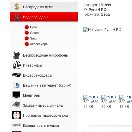
Артикул:
151899
Распродажа демо
ID:
Pyro H RX
Гарантия:
1 год
Видеосендеры
Pyro
Cosmo
Saturn
Аксессуары
Беспроводные микрофоны
Интеркомы
Видеорекордеры
Вещание в интернет (стрим)
Мониторы
680 x630
680 x630
680 x6
Захват и вывод сигнала
29 KB
29 KB
17 KB
Программы видеомонтажа
Клавиатуры и пульты