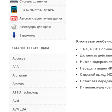
Системы хранения
LTO-библиотеки, архивы
Автоматизация телевещания
Аксессуары для Apple
Барахолка
Ключевые особенно
КАТАЛОГ ПО БРЕНДАМ
1 RX
,
4 TX: Больш
Дальность действи
Accusys
Низкая задержка п
AJA
Передача видео 4K
Сквозной выход H
Archiware
Потоковая переда
Atomos
Интеллектуальное 
ATTO Technology
Avid
AVMEDA