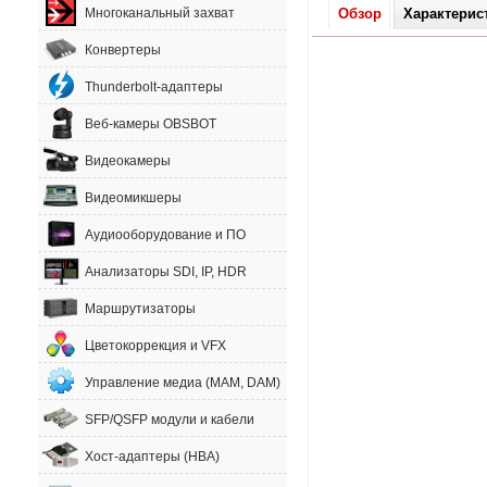
Обзор
Характерис
Многоканальный захват
Конвертеры
Thunderbolt-адаптеры
Веб-камеры OBSBOT
Видеокамеры
Видеомикшеры
Аудиооборудование и ПО
Анализаторы SDI, IP, HDR
Маршрутизаторы
Цветокоррекция и VFX
Управление медиа (MAM, DAM)
SFP/QSFP модули и кабели
Хост-адаптеры (HBA)