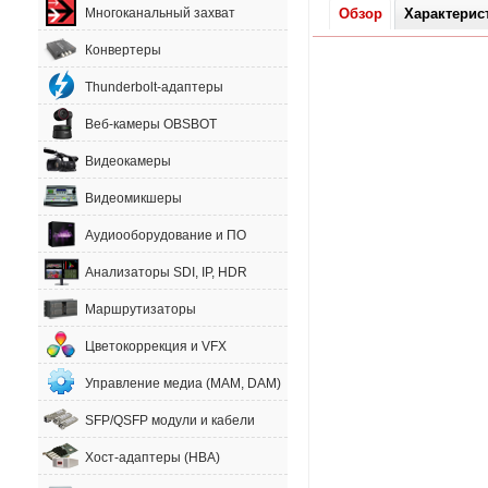
Обзор
Характерис
Многоканальный захват
Конвертеры
Thunderbolt-адаптеры
Веб-камеры OBSBOT
Видеокамеры
Видеомикшеры
Аудиооборудование и ПО
Анализаторы SDI, IP, HDR
Маршрутизаторы
Цветокоррекция и VFX
Управление медиа (MAM, DAM)
SFP/QSFP модули и кабели
Хост-адаптеры (HBA)