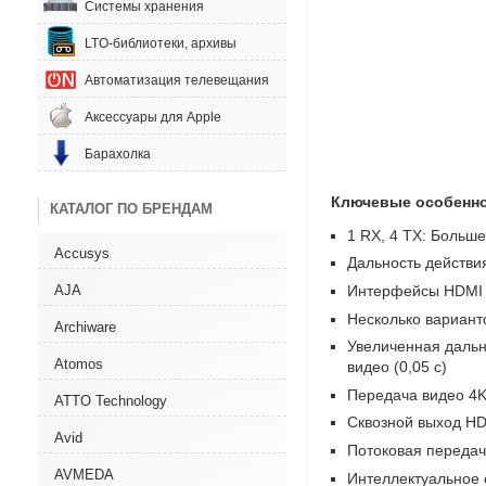
Системы хранения
LTO-библиотеки, архивы
Автоматизация телевещания
Аксессуары для Apple
Барахолка
Ключевые особенно
КАТАЛОГ ПО БРЕНДАМ
1 RX
,
4 TX: Больш
Accusys
Дальность действи
AJA
Интерфейсы HDMI 
Несколько вариант
Archiware
Увеличенная дальн
Atomos
видео
(
0,05 с)
Передача видео 4K
ATTO Technology
Сквозной выход H
Avid
Потоковая переда
AVMEDA
Интеллектуальное 