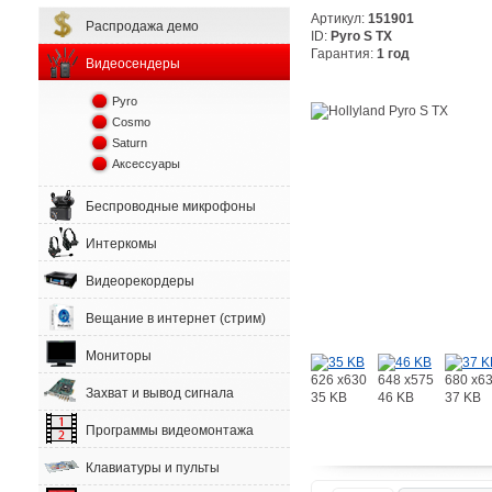
Артикул:
151901
Распродажа демо
ID:
Pyro S TX
Гарантия:
1 год
Видеосендеры
Pyro
Cosmo
Saturn
Аксессуары
Беспроводные микрофоны
Интеркомы
Видеорекордеры
Вещание в интернет (стрим)
Мониторы
626 x630
648 x575
680 x6
Захват и вывод сигнала
35 KB
46 KB
37 KB
Программы видеомонтажа
Клавиатуры и пульты