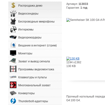
Артикул:
113033
Распродажа демо
Гарантия:
1 год
Видеосендеры
Беспроводные микрофоны
Интеркомы
Видеорекордеры
Вещание в интернет (стрим)
Мониторы
Захват и вывод сигнала
1194 x1382
130 KB
Программы видеомонтажа
Клавиатуры и пульты
Многоканальный захват
Конвертеры
Прочный нательный передатч
G4 100 G4.
Thunderbolt-адаптеры