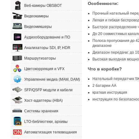
Особенности:
Веб-камеры OBSBOT
Прочный нательный перед
Видеокамеры
Легкая и гибкая беспров
Видеомикшеры
Быстрое распределение ч
До 20 совместимых канал
Аудиооборудование и ПО
Полоса пропускания до 4
диапазоне
Анализаторы SDI, IP, HDR
Диапазон передачи: до 1
Маршрутизаторы
Высокая выходная мощно
Что в коробке?
Цветокоррекция и VFX
Нательный передатчик S
Управление медиа (MAM, DAM)
2 батареи АА
SFP/QSFP модули и кабели
краткая инструкция
инструкция по безопасно
Хост-адаптеры (HBA)
Системы хранения
LTO-библиотеки, архивы
Автоматизация телевещания