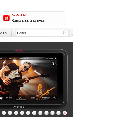
Корзина
Ваша корзина пуста
АКТЫ
4
5
6
7
8
9
10
11
12
13