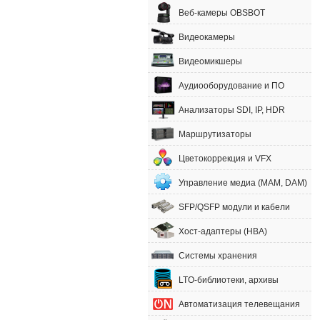
Веб-камеры OBSBOT
Видеокамеры
Видеомикшеры
Аудиооборудование и ПО
Анализаторы SDI, IP, HDR
Маршрутизаторы
Цветокоррекция и VFX
Управление медиа (MAM, DAM)
SFP/QSFP модули и кабели
Хост-адаптеры (HBA)
Системы хранения
LTO-библиотеки, архивы
Автоматизация телевещания