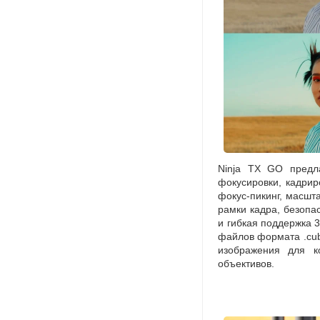
Ninja TX GO предл
фокусировки
,
кадрир
фокус-пикинг
, масшт
рамки кадра
,
безопа
и гибкая поддержка 
файлов формата .cub
изображения для к
объективов.