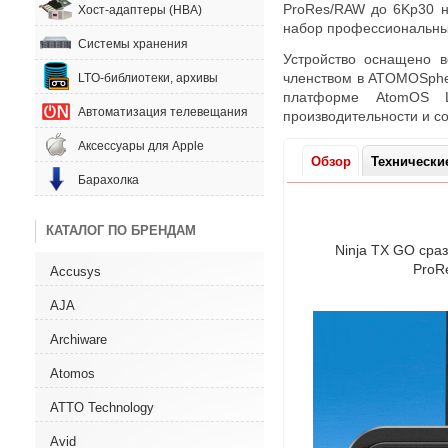
ProRes/RAW до 6Kp30 
Хост-адаптеры (HBA)
набор профессиональных
Системы хранения
Устройство оснащено 
членством в ATOMOSph
LTO-библиотеки, архивы
платформе AtomOS 
Автоматизация телевещания
производительности и со
Аксессуары для Apple
Обзор
Технически
Барахолка
КАТАЛОГ ПО БРЕНДАМ
Ninja TX GO сра
ProR
Accusys
AJA
Archiware
Atomos
ATTO Technology
Avid