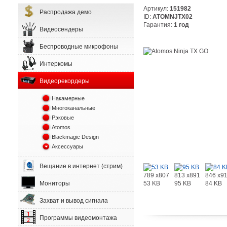
Артикул:
151982
Распродажа демо
ID:
ATOMNJTX02
Гарантия:
1 год
Видеосендеры
Беспроводные микрофоны
Интеркомы
Видеорекордеры
Накамерные
Многоканальные
Рэковые
Atomos
Blackmagic Design
Аксессуары
Вещание в интернет (стрим)
789 x807
813 x891
846 x9
53 KB
95 KB
84 KB
Мониторы
Захват и вывод сигнала
Программы видеомонтажа