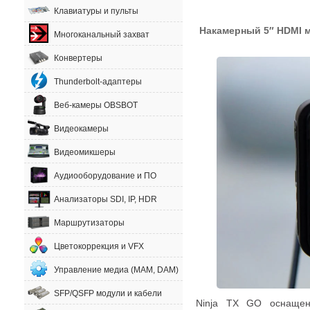
Клавиатуры и пульты
Накамерный 5″ HDMI
Многоканальный захват
Конвертеры
Thunderbolt-адаптеры
Веб-камеры OBSBOT
Видеокамеры
Видеомикшеры
Аудиооборудование и ПО
Анализаторы SDI, IP, HDR
Маршрутизаторы
Цветокоррекция и VFX
Управление медиа (MAM, DAM)
SFP/QSFP модули и кабели
Ninja TX GO оснащ