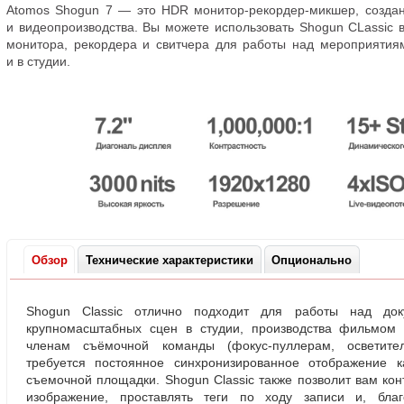
Atomos Shogun 7 — это HDR
монитор-рекордер-микшер
, созда
и видеопроизводства. Вы можете использовать Shogun СLassic в
монитора
,
рекордера и свитчера для работы над мероприятиям
и в студии.
Обзор
Технические характеристики
Опционально
Shogun Classic отлично подходит для работы над док
крупномасштабных сцен в студии
,
производства фильмом 
членам съёмочной команды
(
фокус-пуллерам
,
осветит
требуется постоянное синхронизированное отображение к
съемочной площадки. Shogun Classic также позволит вам кон
изображение
,
проставлять теги по ходу записи и
,
бла