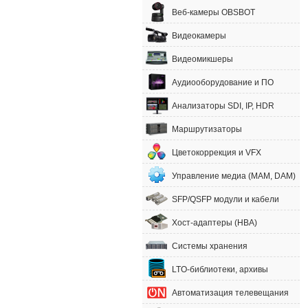
Веб-камеры OBSBOT
Видеокамеры
Видеомикшеры
Аудиооборудование и ПО
Анализаторы SDI, IP, HDR
Маршрутизаторы
Цветокоррекция и VFX
Управление медиа (MAM, DAM)
SFP/QSFP модули и кабели
Хост-адаптеры (HBA)
Системы хранения
LTO-библиотеки, архивы
Автоматизация телевещания