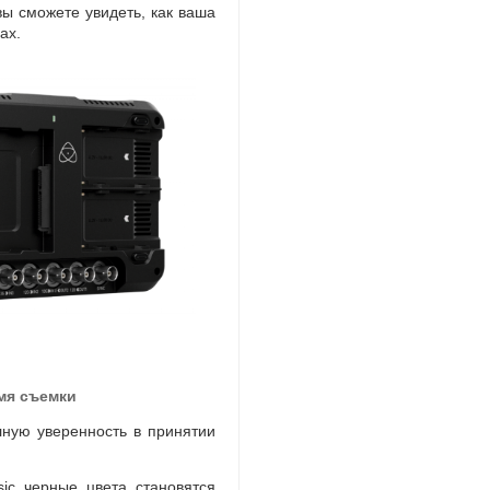
вы сможете увидеть
,
как ваша
ах
.
мя съемки
ную уверенность в принятии
ic черные цвета становятся