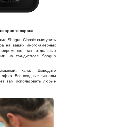
нсорного экрана
ьте Shogun Classic выступить
ера на ваших многокамерных
новременно как отдельные
ками
на тач-дисплее
Shogun
раммный» канал. Выводите
 эфир. Все входные сигналы
ет вам использовать любые