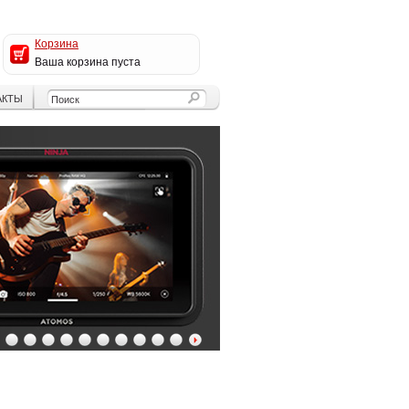
Корзина
Ваша корзина пуста
АКТЫ
4
5
6
7
8
9
10
11
12
13