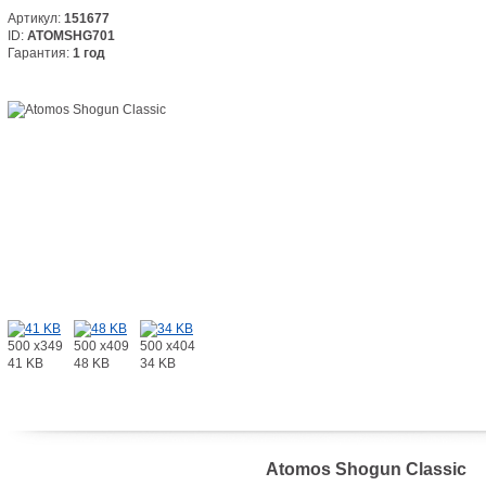
Артикул:
151677
ID:
ATOMSHG701
Гарантия:
1 год
500 x349
500 x409
500 x404
41 KB
48 KB
34 KB
Atomos Shogun Сlassic