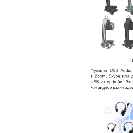
U
Функция USB Audio 
в Zoom
,
Skype или 
USB-интерфейс
. Эт
командное взаимодей