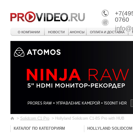
+7(49
0760
info@
О КОМПАНИИ
НОВОСТИ
АНОНСЫ
ОПЛАТА И ДОСТАВКА
>
Solidcom C1 Pro
>
Hollyland Solidcom C1-8S Pro with HUB
КАТАЛОГ ПО КАТЕГОРИЯМ
HOLLYLAND SOLIDCOM 