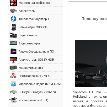
Многоканальный захват
Конвертеры
Полнодуплек
Thunderbolt-адаптеры
Веб-камеры OBSBOT
Видеокамеры
Видеомикшеры
Аудиооборудование и ПО
Анализаторы SDI, IP, HDR
Маршрутизаторы
Цветокоррекция и VFX
Управление медиа (MAM, DAM)
Solidcom C1 Pro —
SFP/QSFP модули и кабели
Hollyland с технол
Хост-адаптеры (HBA)
легкая и простая 
прорывом благодар