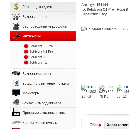
Артикул:
151196
Распродажа демо
ID:
Solidcom C1 Pro - Hub8S
Гарантия:
1 год
Видеосендеры
Беспроводные микрофоны
Интеркомы
Solidcom C1 Pro
Solidcom M1 Pro
Solidcom SE
Solidcom H1
Видеорекордеры
Вещание в интернет (стрим)
426 x393
637 x518
729 x5
Мониторы
28 KB
78 KB
53 KB
Захват и вывод сигнала
Программы видеомонтажа
Клавиатуры и пульты
Обзор
Характерис