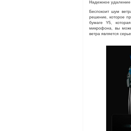
Надежное удаление
Беспокоит шум ветр
решение
,
которое п
бумаге Y5
,
котора
микрофона
,
вы може
ветра является серь