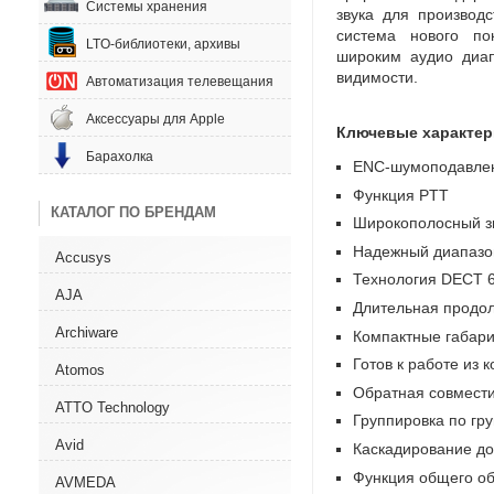
Системы хранения
звука для производ
система нового по
LTO-библиотеки, архивы
широким аудио диа
видимости.
Автоматизация телевещания
Аксессуары для Apple
Ключевые характер
Барахолка
ENC-шумоподавле
Функция PTT
КАТАЛОГ ПО БРЕНДАМ
Широкополосный з
Надежный диапазон
Accusys
Технология DECT 6
AJA
Длительная продо
Archiware
Компактные габар
Готов к работе из 
Atomos
Обратная совмест
ATTO Technology
Группировка по гр
Avid
Каскадирование до
Функция общего 
AVMEDA